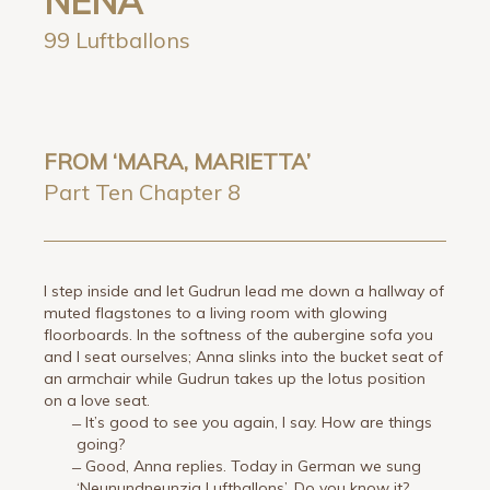
NENA
99 Luftballons
FROM ‘MARA, MARIETTA’
Part Ten Chapter 8
I step inside and let Gudrun lead me down a hallway of
muted flagstones to a living room with glowing
floorboards. In the softness of the aubergine sofa you
and I seat ourselves; Anna slinks into the bucket seat of
an armchair while Gudrun takes up the lotus position
on a love seat.
̶ It’s good to see you again, I say. How are things
going?
̶ Good, Anna replies. Today in German we sung
‘Neunundneunzig Luftballons’. Do you know it?