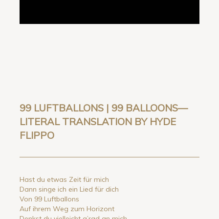
99 LUFTBALLONS | 99 BALLOONS—
LITERAL TRANSLATION BY HYDE
FLIPPO
Hast du etwas Zeit für mich
Dann singe ich ein Lied für dich
Von 99 Luftballons
Auf ihrem Weg zum Horizont
Denkst du vielleicht g’rad an mich