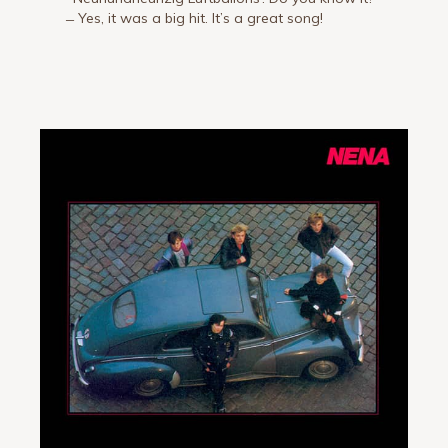
̶ Yes, it was a big hit. It’s a great song!